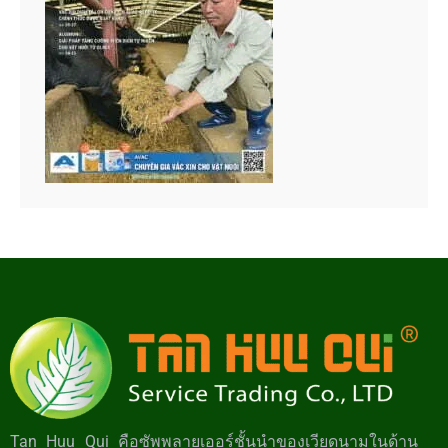
Tan Huu Qui คือซัพพลายเออร์ชั้นนำของเวียดนามในด้าน