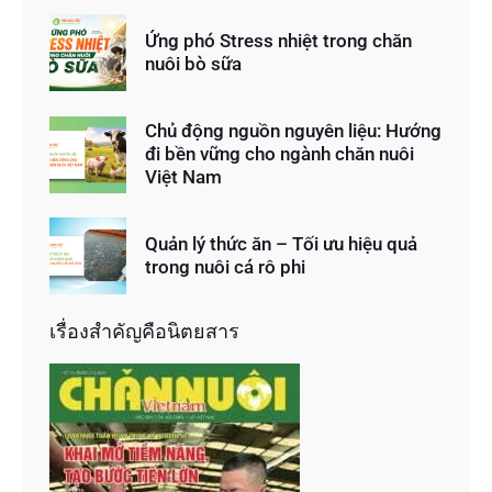
Ứng phó Stress nhiệt trong chăn
nuôi bò sữa
Chủ động nguồn nguyên liệu: Hướng
đi bền vững cho ngành chăn nuôi
Việt Nam
Quản lý thức ăn – Tối ưu hiệu quả
trong nuôi cá rô phi
เรื่องสำคัญคือนิตยสาร