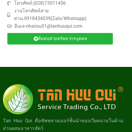
โทรศัพท์:(028)73011456
งานโทรศัพท์สาย
ด่วน:0918434039(Zalo/Whatsapp)
อีเมล:
nhansu01@tanhuuqui.com
ติดต่อฝ่ายทรัพยากรบุคคล
Tan Huu Qui คือซัพพลายเออร์ชั้นนำของเวียดนามในด้าน
ส่วนผสมอาหารสัตว์