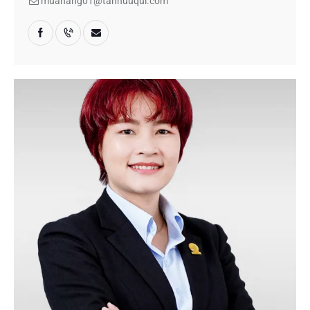
muahang01@tanhuuqui.com