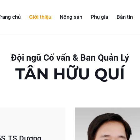
rang chủ
Giới thiệu
Nông sản
Phụ gia
Bản tin
Đội ngũ Cố vấn & Ban Quản Lý
TÂN HỮU QUÍ
S.TS Dương