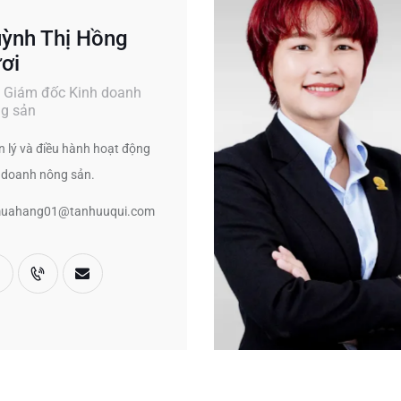
ỳnh Thị Hồng
ơi
 Giám đốc Kinh doanh
g sản
 lý và điều hành hoạt động
 doanh nông sản.
uahang01@tanhuuqui.com