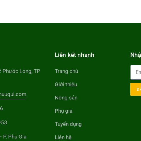
Liên kết nhanh
Nhậ
P. Phước Long, TP.
Trang chủ
Giới thiệu
Đ
huuqui.com
Nông sản
56
Phụ gia
953
Tuyển dụng
– P. Phụ Gia
Liên hệ