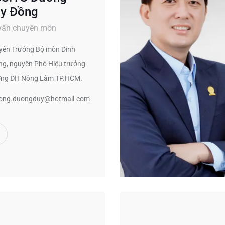
y Đồng
vấn chuyên môn
ên Trưởng Bộ môn Dinh
g, nguyên Phó Hiệu trưởng
ờng ĐH Nông Lâm TP.HCM.
ong.duongduy@hotmail.com