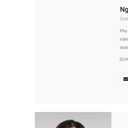
Ng
Giá
Phụ 
toàn
doa
n