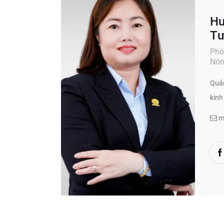
Hu
Tư
Phó
Nôn
Quản
kinh
m