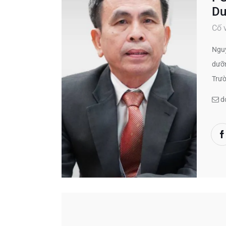
Du
Cố 
Nguy
dưỡn
Trư
d