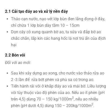
2.1 Cải tạo đáy ao và xử lý nền đáy
Tháo cạn nước, nạo vét lớp bùn đen lắng đọng ở đáy,
chỉ chừa 1 lớp bùn dày tầm 10 – 15cm
Dọn cây cỏ xung quanh bờ ao, tu sửa và đắp bờ ao
chắc chắn, lấp kín các hang hốc là nơi trú ẩn của địch
hại
2.2 Bón vôi
Đối với ao mới:
Sau khi xây dựng ao xong, cho nước vào tháo rửa ao
2 -3 lần để rửa bớt phèn và phù sa có trong ao.
Tiến hành rải vôi ở khắp đáy ao và mái bờ. Liều lượng
vôi tùy thuộc vào độ phèn của ao. Nếu ao ít phèn (pH
2
trên 4,5) dùng 70 – 150 kg/1000m
, nếu ao nhiều
2
phèn (pH dưới 4,5) dùng 150 – 200kg/1000m
.