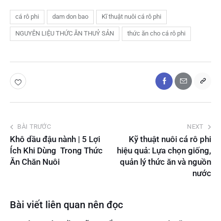
cá rô phi
dam don bao
Kĩ thuật nuôi cá rô phi
NGUYÊN LIỆU THỨC ĂN THUỶ SẢN
thức ăn cho cá rô phi
BÀI TRƯỚC
NEXT
Khô dầu đậu nành | 5 Lợi
Kỹ thuật nuôi cá rô phi
Ích Khi Dùng Trong Thức
hiệu quả: Lựa chọn giống,
Ăn Chăn Nuôi
quản lý thức ăn và nguồn
nước
Bài viết liên quan nên đọc