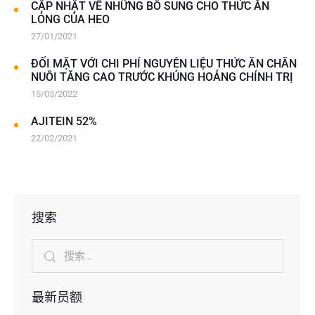
CẬP NHẬT VỀ NHỮNG BỔ SUNG CHO THỨC ĂN
LỎNG CỦA HEO
27/01/2021
ĐỐI MẶT VỚI CHI PHÍ NGUYÊN LIỆU THỨC ĂN CHĂN
NUÔI TĂNG CAO TRƯỚC KHỦNG HOẢNG CHÍNH TRỊ
15/03/2022
AJITEIN 52%
22/02/2021
搜索
最新员额