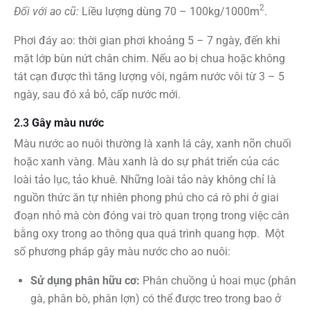
2
Đối với ao cũ:
Liều lượng dùng 70 – 100kg/1000m
.
Phơi đáy ao: thời gian phơi khoảng 5 – 7 ngày, đến khi
mặt lớp bùn nứt chân chim. Nếu ao bị chua hoặc không
tát cạn được thì tăng lượng vôi, ngâm nước vôi từ 3 – 5
ngày, sau đó xả bỏ, cấp nước mới.
2.3
Gây màu nước
Màu nước ao nuôi thường là xanh lá cây, xanh nõn chuối
hoặc xanh vàng. Màu xanh là do sự phát triển của các
loài tảo lục, tảo khuê. Những loài tảo này không chỉ là
nguồn thức ăn tự nhiên phong phú cho cá rô phi ở giai
đoạn nhỏ mà còn đóng vai trò quan trọng trong việc cân
bằng oxy trong ao thông qua quá trình quang hợp.
Một
số phương pháp gây màu nước cho ao nuôi:
Sử dụng phân hữu cơ:
Phân chuồng ủ hoai mục (phân
gà, phân bò, phân lợn) có thể được treo trong bao ở