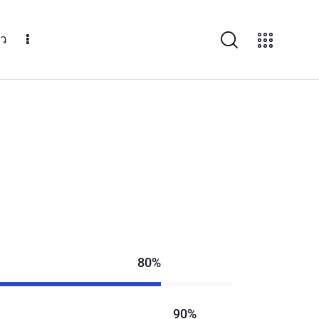
าว
80%
90%