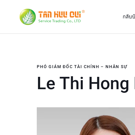
กลับบ
PHÓ GIÁM ĐỐC TÀI CHÍNH – NHÂN SỰ
Le Thi Hong