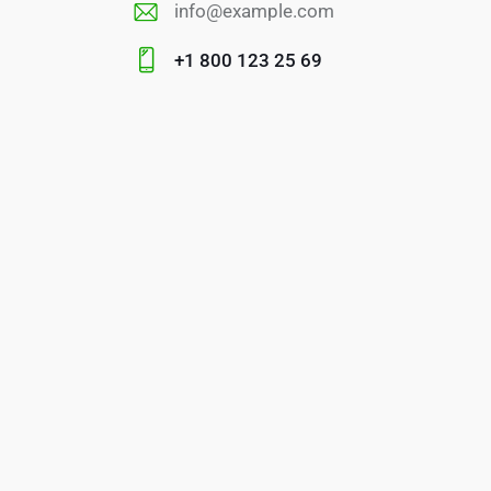
info@example.com
E-
+1 800 123 25 69
m
Ph
ail
on
:
e: