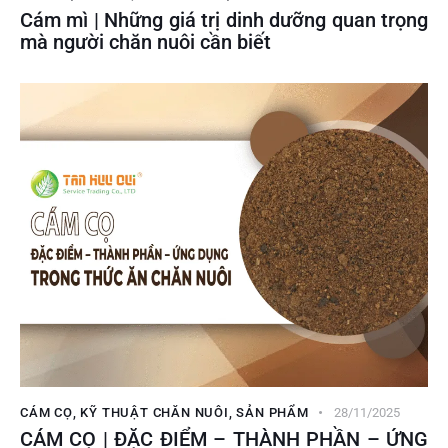
Cám mì | Những giá trị dinh dưỡng quan trọng
mà người chăn nuôi cần biết
CÁM CỌ
,
KỸ THUẬT CHĂN NUÔI
,
SẢN PHẨM
28/11/2025
CÁM CỌ | ĐẶC ĐIỂM – THÀNH PHẦN – ỨNG