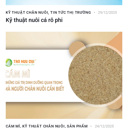
KỸ THUẬT CHĂN NUÔI
,
TIN TỨC THỊ TRƯỜNG
29/12/2025
Kỹ thuật nuôi cá rô phi
CÁM MÌ
,
KỸ THUẬT CHĂN NUÔI
,
SẢN PHẨM
24/12/2025