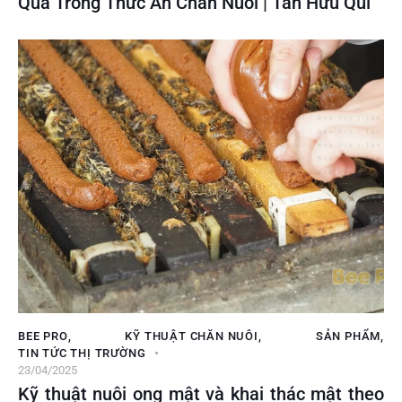
Quả Trong Thức Ăn Chăn Nuôi | Tân Hữu Quí
BEE PRO
,
KỸ THUẬT CHĂN NUÔI
,
SẢN PHẨM
,
TIN TỨC THỊ TRƯỜNG
23/04/2025
Kỹ thuật nuôi ong mật và khai thác mật theo