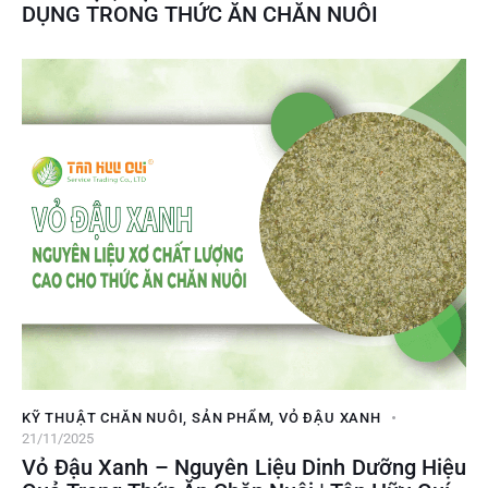
DỤNG TRONG THỨC ĂN CHĂN NUÔI
KỸ THUẬT CHĂN NUÔI
,
SẢN PHẨM
,
VỎ ĐẬU XANH
21/11/2025
Vỏ Đậu Xanh – Nguyên Liệu Dinh Dưỡng Hiệu