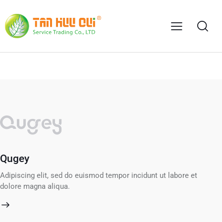
Qugey
Bu
Adipiscing elit, sed do euismod tempor incidunt ut labore et
Adi
dolore magna aliqua.
do