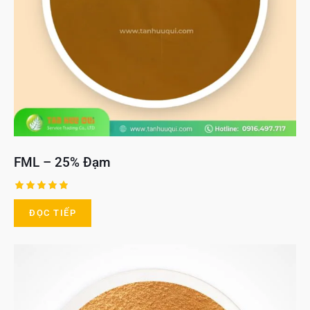
FML – 25% Đạm
Được xếp
hạng
ĐỌC TIẾP
5.00
5 sao