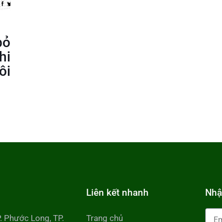
bỏ
hi
ôi
Liên kết nhanh
Nhậ
P. Phước Long, TP.
Trang chủ