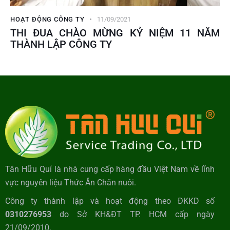
HOẠT ĐỘNG CÔNG TY
11/09/2021
THI ĐUA CHÀO MỪNG KỶ NIỆM 11 NĂM
THÀNH LẬP CÔNG TY
Tân Hữu Quí là nhà cung cấp hàng đầu Việt Nam về lĩnh
vực nguyên liệu Thức Ăn Chăn nuôi.
Công ty thành lập và hoạt động theo ĐKKD số
0310276953
do Sở KH&ĐT TP. HCM cấp ngày
21/09/2010.