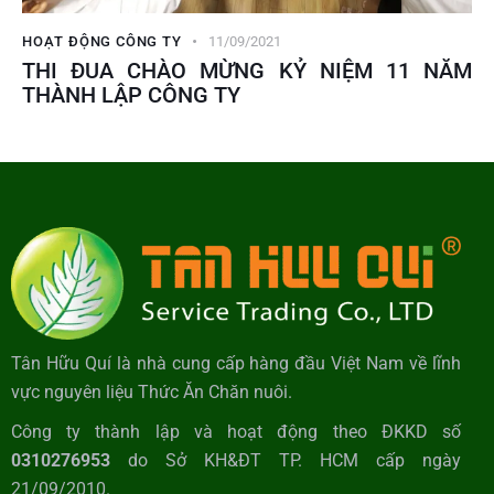
HOẠT ĐỘNG CÔNG TY
11/09/2021
THI ĐUA CHÀO MỪNG KỶ NIỆM 11 NĂM
THÀNH LẬP CÔNG TY
Tân Hữu Quí là nhà cung cấp hàng đầu Việt Nam về lĩnh
vực nguyên liệu Thức Ăn Chăn nuôi.
Công ty thành lập và hoạt động theo ĐKKD số
0310276953
do Sở KH&ĐT TP. HCM cấp ngày
21/09/2010.