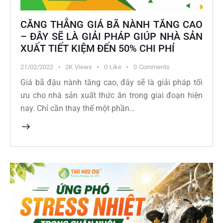
CĂNG THẲNG GIÁ BÃ NÀNH TĂNG CAO
– ĐÂY SẼ LÀ GIẢI PHÁP GIÚP NHÀ SẢN
XUẤT TIẾT KIỆM ĐẾN 50% CHI PHÍ
21/02/2022
2K
Views
0
Like
0
Comments
Giá bã đậu nành tăng cao, đây sẽ là giải pháp tối
ưu cho nhà sản xuất thức ăn trong giai đoạn hiện
nay. Chỉ cần thay thế một phần…