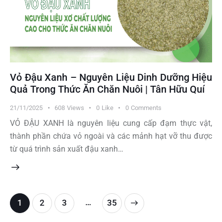
Vỏ Đậu Xanh – Nguyên Liệu Dinh Dưỡng Hiệu
Quả Trong Thức Ăn Chăn Nuôi | Tân Hữu Quí
21/11/2025
608
Views
0
Like
0
Comments
VỎ ĐẬU XANH là nguyên liệu cung cấp đạm thực vật,
thành phần chứa vỏ ngoài và các mảnh hạt vỡ thu được
từ quá trình sản xuất đậu xanh…
…
1
2
3
>
35