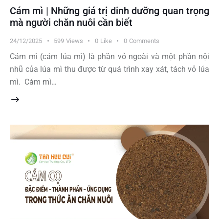
Cám mì | Những giá trị dinh dưỡng quan trọng
mà người chăn nuôi cần biết
24/12/2025
599
Views
0
Like
0
Comments
Cám mì (cám lúa mì) là phần vỏ ngoài và một phần nội
nhũ của lúa mì thu được từ quá trình xay xát, tách vỏ lúa
mì. Cám mì…