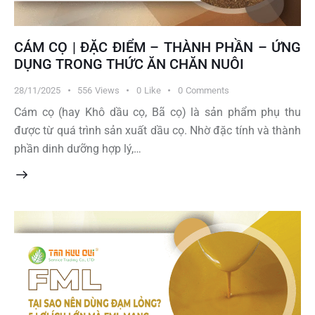
CÁM CỌ | ĐẶC ĐIỂM – THÀNH PHẦN – ỨNG
DỤNG TRONG THỨC ĂN CHĂN NUÔI
28/11/2025
556
Views
0
Like
0
Comments
Cám cọ (hay Khô dầu cọ, Bã cọ) là sản phẩm phụ thu
được từ quá trình sản xuất dầu cọ. Nhờ đặc tính và thành
phần dinh dưỡng hợp lý,…