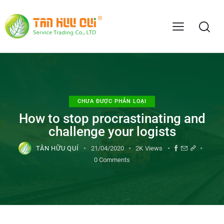
CHƯA ĐƯỢC PHÂN LOẠI
How to stop procrastinating and
challenge your logists
TÂN HỮU QUÍ
21/04/2020
2K
Views
0
Comments