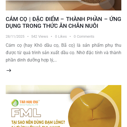
CÁM CỌ | ĐẶC ĐIỂM – THÀNH PHẦN – ỨNG
DỤNG TRONG THỨC ĂN CHĂN NUÔI
28/11/2025
542
Views
0
Likes
0
Comments
Cám cọ (hay Khô dầu cọ, Bã cọ) là sản phẩm phụ thu
được từ quá trình sản xuất dầu cọ. Nhờ đặc tính và thành
phần dinh dưỡng hợp lý,…