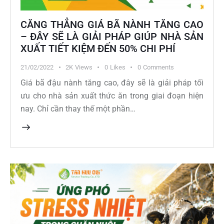
CĂNG THẲNG GIÁ BÃ NÀNH TĂNG CAO
– ĐÂY SẼ LÀ GIẢI PHÁP GIÚP NHÀ SẢN
XUẤT TIẾT KIỆM ĐẾN 50% CHI PHÍ
21/02/2022
2K
Views
0
Likes
0
Comments
Giá bã đậu nành tăng cao, đây sẽ là giải pháp tối
ưu cho nhà sản xuất thức ăn trong giai đoạn hiện
nay. Chỉ cần thay thế một phần…