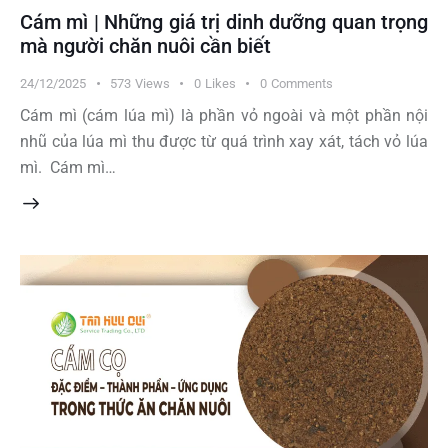
Cám mì | Những giá trị dinh dưỡng quan trọng
mà người chăn nuôi cần biết
24/12/2025
573
Views
0
Likes
0
Comments
Cám mì (cám lúa mì) là phần vỏ ngoài và một phần nội
nhũ của lúa mì thu được từ quá trình xay xát, tách vỏ lúa
mì. Cám mì…