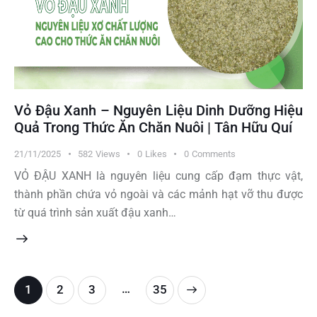
Vỏ Đậu Xanh – Nguyên Liệu Dinh Dưỡng Hiệu
Quả Trong Thức Ăn Chăn Nuôi | Tân Hữu Quí
21/11/2025
582
Views
0
Likes
0
Comments
VỎ ĐẬU XANH là nguyên liệu cung cấp đạm thực vật,
thành phần chứa vỏ ngoài và các mảnh hạt vỡ thu được
từ quá trình sản xuất đậu xanh…
…
1
2
3
>
35