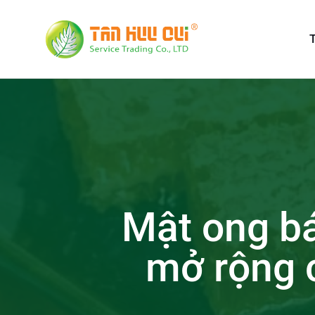
T
Mật ong bá
mở rộng 