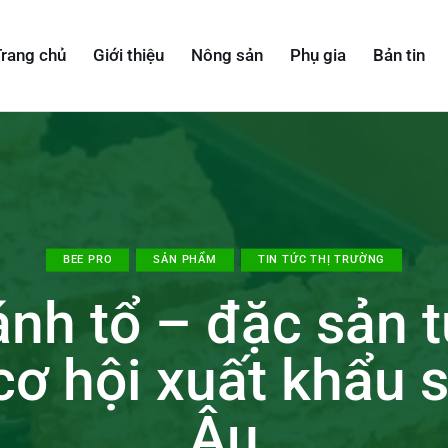
rang chủ
Giới thiệu
Nông sản
Phụ gia
Bản tin
BEE PRO
SẢN PHẨM
TIN TỨC THỊ TRƯỜNG
nh tổ – đặc sản 
cơ hội xuất khẩu 
Âu