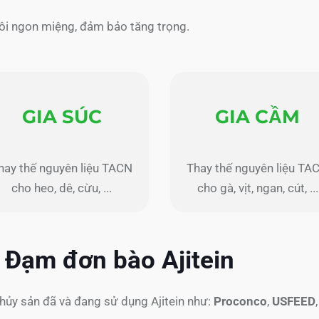
uôi ngon miệng, đảm bảo tăng trọng.
GIA SÚC
GIA CẦM
hay thế nguyên liệu TACN
Thay thế nguyên liệu TA
cho heo, dê, cừu, ...
cho gà, vịt, ngan, cút, ...
 Đạm đơn bào Ajitein
hủy sản đã và đang sử dụng Ajitein như:
Proconco
,
USFEED