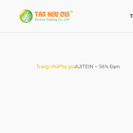
T
Trang chủ
Phụ gia
AJITEIN – 56% Đạm