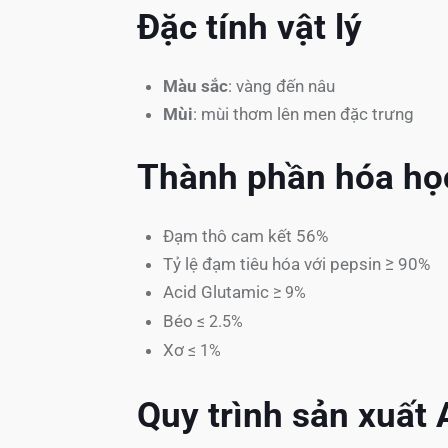
Đặc tính vật lý
Màu sắc
: vàng đến nâu
Mùi
: mùi thơm lên men đặc trưng
Thành phần hóa họ
Đạm thô cam kết 56%
Tỷ lệ đạm tiêu hóa với pepsin ≥ 90%
Acid Glutamic
≥
9%
Béo
≤
2.5%
Xơ
≤ 1
%
Quy trình sản xuất A