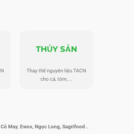
THỦY SẢN
CN
Thay thế nguyên liệu TACN
cho cá, tôm, ...
,
Cỏ May
,
Ewos, Ngọc Long, Sagrifood
…