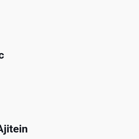
c
jitein