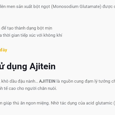
h lên men sản xuất bột ngọt (Monosodium Glutamate) được c
n để tạo thành dạng bột mịn
 thời gian tiếp xúc với không khí
 đây
ử dụng Ajitein
ịt, khô dầu đậu nành…
AJITEIN
là nguồn cung đạm lý tưởng cho
nh tế cao cho người chăn nuôi.
n giúp thú ăn ngon miệng. Nhờ tác dụng của acid glutamic (