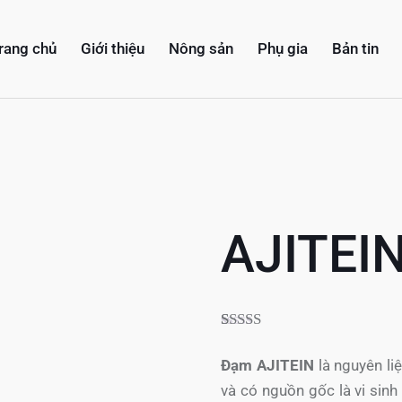
rang chủ
Giới thiệu
Nông sản
Phụ gia
Bản tin
AJITEI
5.00
3
trên 5
dựa trên
Đạm AJITEIN
là nguyên li
đánh giá
và có nguồn gốc là vi sinh