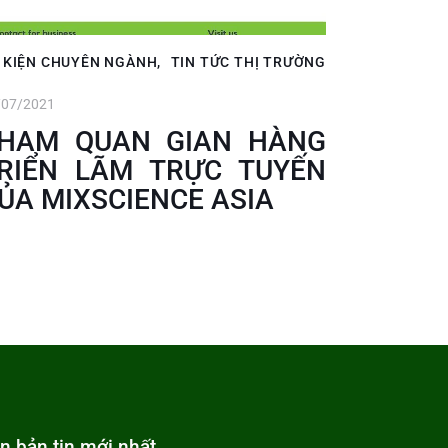
 KIỆN CHUYÊN NGÀNH
,
TIN TỨC THỊ TRƯỜNG
/07/2021
HAM QUAN GIAN HÀNG
RIỂN LÃM TRỰC TUYẾN
ỦA MIXSCIENCE ASIA
n bản tin mới nhất