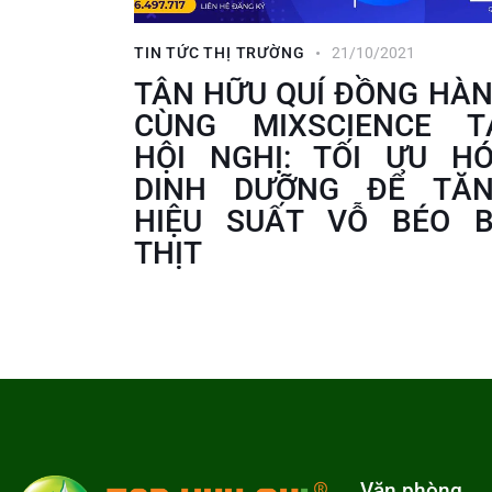
TIN TỨC THỊ TRƯỜNG
21/10/2021
TÂN HỮU QUÍ ĐỒNG HÀ
CÙNG MIXSCIENCE T
HỘI NGHỊ: TỐI ƯU H
DINH DƯỠNG ĐỂ TĂ
HIỆU SUẤT VỖ BÉO 
THỊT
Văn phòng