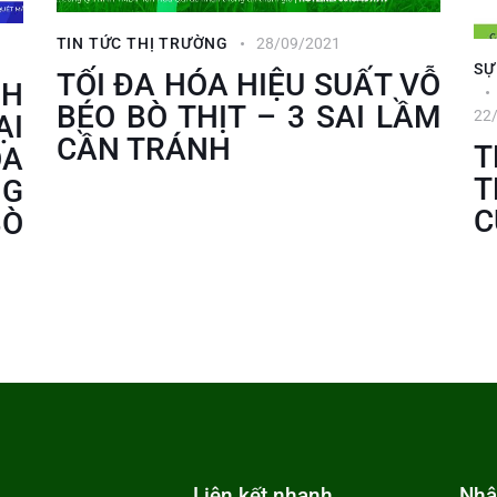
TIN TỨC THỊ TRƯỜNG
28/09/2021
SỰ
TỐI ĐA HÓA HIỆU SUẤT VỖ
NH
BÉO BÒ THỊT – 3 SAI LẦM
22
ẠI
CẦN TRÁNH
T
ÓA
T
NG
C
BÒ
Liên kết nhanh
Nhậ