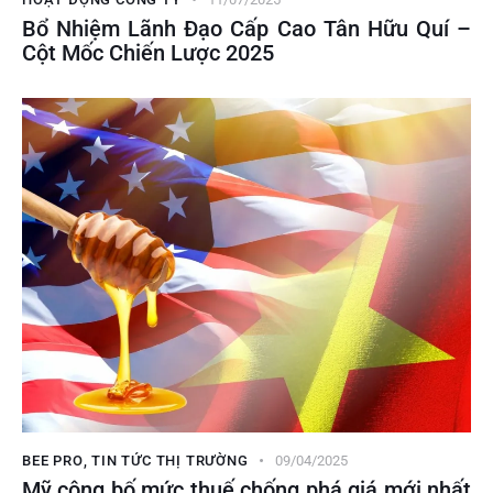
Bổ Nhiệm Lãnh Đạo Cấp Cao Tân Hữu Quí –
Cột Mốc Chiến Lược 2025
BEE PRO
,
TIN TỨC THỊ TRƯỜNG
09/04/2025
Mỹ công bố mức thuế chống phá giá mới nhất