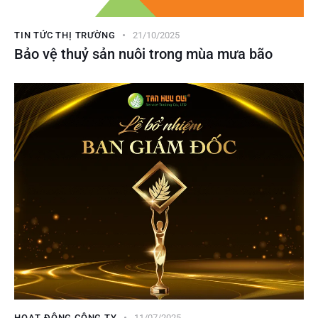
TIN TỨC THỊ TRƯỜNG
21/10/2025
Bảo vệ thuỷ sản nuôi trong mùa mưa bão
HOẠT ĐỘNG CÔNG TY
11/07/2025