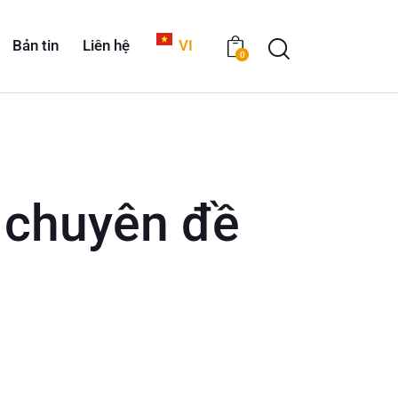
Bản tin
Liên hệ
VI
0
 chuyên đề