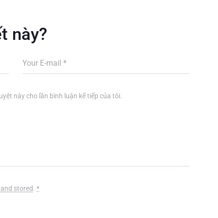
ết này?
uyệt này cho lần bình luận kế tiếp của tôi.
 and stored
.
*