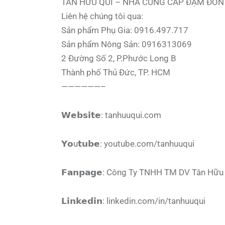
TÂN HỮU QUÍ – NHÀ CUNG CẤP ĐẠM ĐƠN
Liên hệ chúng tôi qua:
Sản phẩm Phụ Gia: 0916.497.717
Sản phẩm Nông Sản: 0916313069
2 Đường Số 2, P.Phước Long B
Thành phố Thủ Đức, TP. HCM
——————–
𝗪𝗲𝗯𝘀𝗶𝘁𝗲: tanhuuqui.com
𝗬𝗼u𝘁𝘂𝗯𝗲: youtube.com/tanhuuqui
𝗙𝗮𝗻𝗽𝗮𝗴𝗲: Công Ty TNHH TM DV Tân Hữu
𝗟𝗶𝗻𝗸𝗲𝗱𝗶𝗻: linkedin.com/in/tanhuuqui