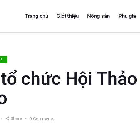
Trang chủ
Giới thiệu
Nông sản
Phụ gia
O
 tổ chức Hội Thảo
o
Share
0
Comments