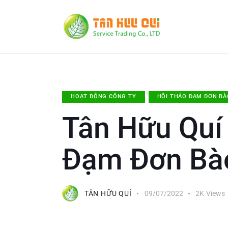
HOẠT ĐỘNG CÔNG TY
HỘI THẢO ĐẠM ĐƠN BÀ
Tân Hữu Quí
Đạm Đơn Bà
TÂN HỮU QUÍ
09/07/2022
2K
Views