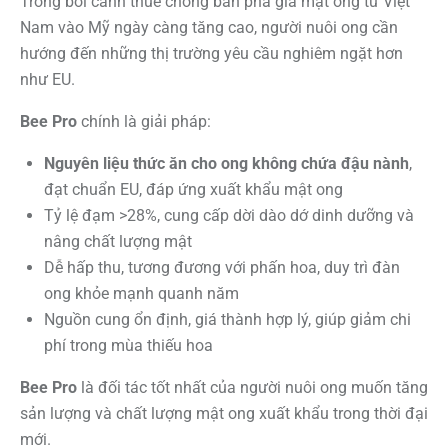
Trong bối cảnh thuế chống bán phá giá mật ong từ Việt
Nam vào Mỹ ngày càng tăng cao, người nuôi ong cần
hướng đến những thị trường yêu cầu nghiêm ngặt hơn
như EU.
Bee Pro
chính là giải pháp:
Nguyên liệu thức ăn cho ong không chứa đậu nành
,
đạt chuẩn EU, đáp ứng xuất khẩu mật ong
Tỷ lệ đạm >28%, cung cấp dời dào dớ dinh dưỡng và
nâng chất lượng mật
Dễ hấp thu, tương đương với phấn hoa, duy trì đàn
ong khỏe mạnh quanh năm
Nguồn cung ổn định, giá thành hợp lý, giúp giảm chi
phí trong mùa thiếu hoa
Bee Pro
là đối tác tốt nhất của người nuôi ong muốn tăng
sản lượng và chất lượng mật ong xuất khẩu trong thời đại
mới.