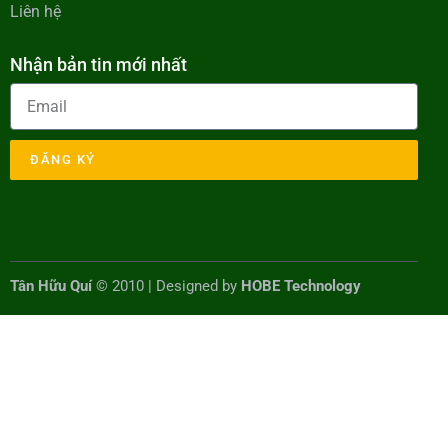
Liên hệ
Nhận bản tin mới nhất
ĐĂNG KÝ
Tân Hữu Quí
© 2010 | Designed by
HOBE Technology
BannerText_Seraphinite Accelerator
Turns on site high speed to be attractive for people and search engines.