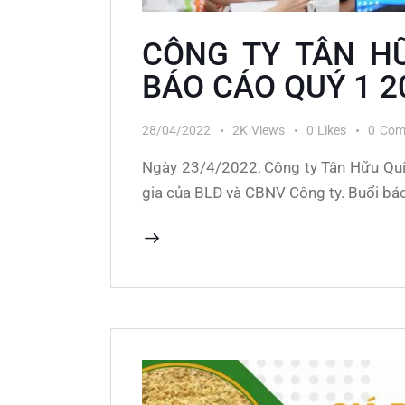
CÔNG TY TÂN H
BÁO CÁO QUÝ 1 2
28/04/2022
2K
Views
0
Likes
0
Com
Ngày 23/4/2022, Công ty Tân Hữu Quí
gia của BLĐ và CBNV Công ty. Buổi bá