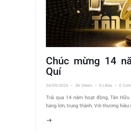
Chúc mừng 14 nă
Quí
24/09/2024
3K
Views
0
Likes
0
Com
Trải qua 14 năm hoạt động, Tân Hữu Q
hàng lớn, trung thành. Với thương hiệ