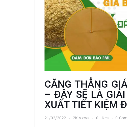
CĂNG THẲNG GI
– ĐÂY SẼ LÀ GIẢ
XUẤT TIẾT KIỆM Đ
21/02/2022
2K
Views
0
Likes
0
Com