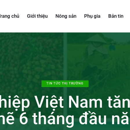
rang chủ
Giới thiệu
Nông sản
Phụ gia
Bản tin
TIN TỨC THỊ TRƯỜNG
hiệp Việt Nam tăn
ẽ 6 tháng đầu n