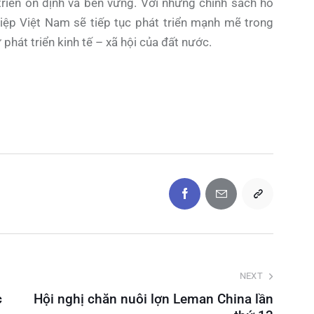
riển ổn định và bền vững. Với những chính sách hỗ
iệp Việt Nam sẽ tiếp tục phát triển mạnh mẽ trong
hát triển kinh tế – xã hội của đất nước.
NEXT
c
Hội nghị chăn nuôi lợn Leman China lần