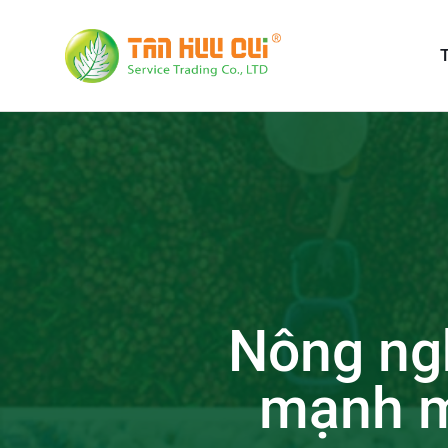
T
Nông ng
mạnh m