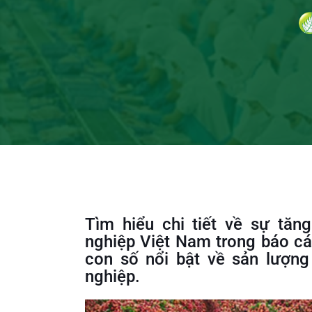
Tìm hiểu chi tiết về sự tă
nghiệp Việt Nam trong báo c
con số nổi bật về sản lượng
nghiệp.