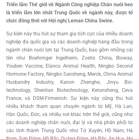
Triển lãm Thế giới về Ngành Công nghiệp Chăn nuôi heo
là triển lãm lớn nhất Trung Quốc về ngành này, được tổ
chức đồng thời với Hội nghị Leman China Swine.
Sự kiện này thu hút sự tham gia tích cực của nhiều doanh
nghiệp đa quốc gia và các doanh nghiệp hàng đầu trong
ngành chăn nuôi lợn tại Trung Quốc, bao gồm những cái
tên như Boehringer Ingelheim, Zoetis China, Bioway,
Youben Vaccine, Elanco Animal Health, Ningbo Second
Hormone Factory, Ningbo Sansheng, Merck, China Animal
Husbandry Industry, Kanon Zhenghe, Jinyu Bio-
technology, Shenlian Biotechnology, Kerunsheng, Ceva
France, và DSM-Firmenich. Sự kiện này cũng thu hút
nhiều khách tham quan chuyên ngành từ Mỹ, Hà Lan,
Hàn Quốc, Đức, và nhiều nơi khác trên thế giới, cũng như
các doanh nghiệp chăn nuôi, đại lý và nhà phân phối từ
các tỉnh thành Trung Quốc như Tứ Xuyên, Hồ Nam, Hà
Nam, Sơn Đông, Hồ Bắc, Quảng Đông, Hà Bắc, An Huy. Họ