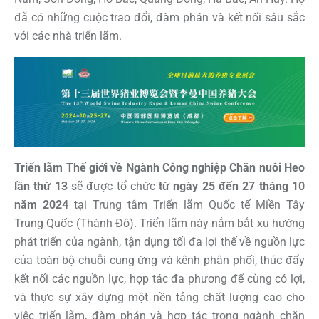
đã có những cuộc trao đổi, đàm phán và kết nối sâu sắc
với các nhà triển lãm.
Triển lãm Thế giới về Ngành Công nghiệp Chăn nuôi Heo
lần thứ 13
sẽ được tổ chức
từ ngày 25 đến 27 tháng 10
năm 2024
tại Trung tâm Triển lãm Quốc tế Miền Tây
Trung Quốc (Thành Đô). Triển lãm này nắm bắt xu hướng
phát triển của ngành, tận dụng tối đa lợi thế về nguồn lực
của toàn bộ chuỗi cung ứng và kênh phân phối, thúc đẩy
kết nối các nguồn lực, hợp tác đa phương để cùng có lợi,
và thực sự xây dựng một nền tảng chất lượng cao cho
việc triển lãm, đàm phán và hợp tác trong ngành chăn