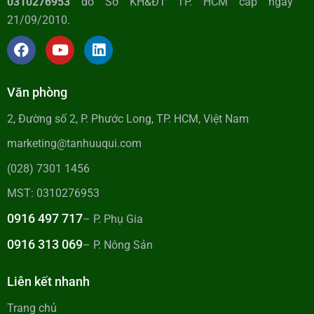
0310276953
do Sở KH&ĐT TP. HCM cấp ngày
21/09/2010.
Văn phòng
2, Đường số 2, P. Phước Long, TP. HCM, Việt Nam
marketing@tanhuuqui.com
(028) 7301 1456
MST: 0310276953
0916 497 717
– P. Phụ Gia
0916 313 069
– P. Nông Sản
Liên kết nhanh
Trang chủ