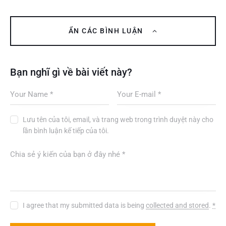
ẨN CÁC BÌNH LUẬN
Bạn nghĩ gì về bài viết này?
Lưu tên của tôi, email, và trang web trong trình duyệt này cho
lần bình luận kế tiếp của tôi.
I agree that my submitted data is being
collected and stored
.
*