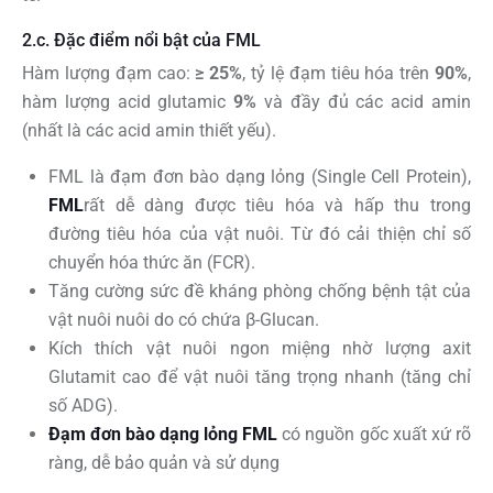
2.c. Đặc điểm nổi bật của FML
Hàm lượng đạm cao:
≥ 25%
, tỷ lệ đạm tiêu hóa trên
90%
,
hàm lượng acid glutamic
9%
và đầy đủ các acid amin
(nhất là các acid amin thiết yếu).
FML là đạm đơn bào dạng lỏng (Single Cell Protein),
FML
rất dễ dàng được tiêu hóa và hấp thu trong
đường tiêu hóa của vật nuôi. Từ đó cải thiện chỉ số
chuyển hóa thức ăn (FCR).
Tăng cường sức đề kháng phòng chống bệnh tật của
vật nuôi nuôi do có chứa β-Glucan.
Kích thích vật nuôi ngon miệng nhờ lượng axit
Glutamit cao để vật nuôi tăng trọng nhanh (tăng chỉ
số ADG).
Đạm đơn bào dạng lỏng FML
có nguồn gốc xuất xứ rõ
ràng, dễ bảo quản và sử dụng