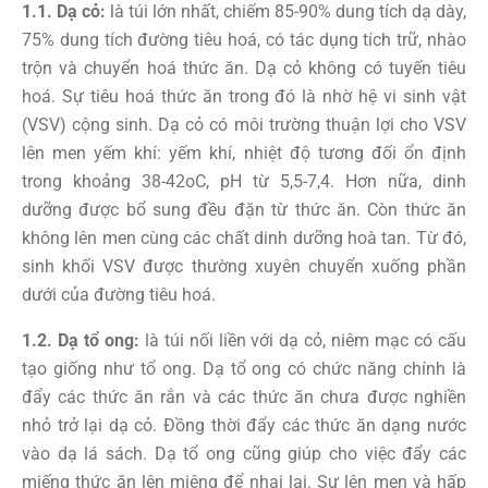
1.1. Dạ cỏ:
là túi lớn nhất, chiếm 85-90% dung tích dạ dày,
75% dung tích đường tiêu hoá, có tác dụng tích trữ, nhào
trộn và chuyển hoá thức ăn. Dạ cỏ không có tuyến tiêu
hoá. Sự tiêu hoá thức ăn trong đó là nhờ hệ vi sinh vật
(VSV) cộng sinh. Dạ cỏ có môi trường thuận lợi cho VSV
lên men yếm khí: yếm khí, nhiệt độ tương đối ổn định
trong khoảng 38-42oC, pH từ 5,5-7,4. Hơn nữa, dinh
dưỡng được bổ sung đều đặn từ thức ăn. Còn thức ăn
không lên men cùng các chất dinh dưỡng hoà tan. Từ đó,
sinh khối VSV được thường xuyên chuyển xuống phần
dưới của đường tiêu hoá.
1.2. Dạ tổ ong:
là túi nối liền với dạ cỏ, niêm mạc có cấu
tạo giống như tổ ong. Dạ tổ ong có chức năng chính là
đẩy các thức ăn rắn và các thức ăn chưa được nghiền
nhỏ trở lại dạ cỏ. Đồng thời đẩy các thức ăn dạng nước
vào dạ lá sách. Dạ tổ ong cũng giúp cho việc đẩy các
miếng thức ăn lên miệng để nhai lại. Sự lên men và hấp