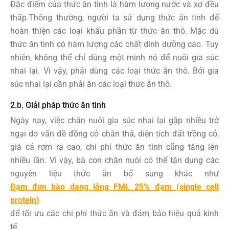
Đặc điểm của thức ăn tinh là hàm lượng nước và xơ đều
thấp.Thông thường, người ta sử dụng thức ăn tinh để
hoàn thiện các loại khẩu phần từ thức ăn thô. Mặc dù
thức ăn tinh có hàm lượng các chất dinh dưỡng cao. Tuy
nhiên, không thể chỉ dùng một mình nó để nuôi gia súc
nhai lại. Vì vậy, phải dùng các loại thức ăn thô. Bởi gia
súc nhai lại cần phải ăn các loại thức ăn thô.
2.b. Giải pháp thức ăn tinh
Ngày
nay, việc chăn nuôi gia súc nhai lại gặp nhiều trở
ngại do vấn đề đồng cỏ chăn thả, diện tích đất trồng cỏ,
giá cả rơm rạ cao, chi phí thức ăn tinh cũng tăng lên
nhiều lần. Vì vậy, bà con chăn nuôi có thể tận dụng các
nguyên liệu thức ăn bổ sung khác như
Đạm đơn bào dạng lỏng FML 25% đạm (single cell
protein)
để tối ưu các chi phí thức ăn và đảm bảo hiệu quả kinh
tế.