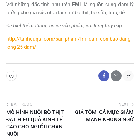
Với những đặc tính như trên
FML
là nguồn cung đạm lý
tưởng cho gia súc nhai lại như bò thịt, bò sữa, trâu, dê…
Để biết thêm thông tin về sản phẩm, vui lòng truy cập:
http://tanhuuqui.com/san-pham/fml-dam-don-bao-dang-
long-25-dam/
BÀI TRƯỚC
NEXT
MÔ HÌNH NUÔI BÒ THỊT
GIÁ TÔM, CÁ MỰC GIẢM
ĐẠT HIỆU QUẢ KINH TẾ
MẠNH KHÔNG NGỜ
CAO CHO NGƯỜI CHĂN
NUÔI