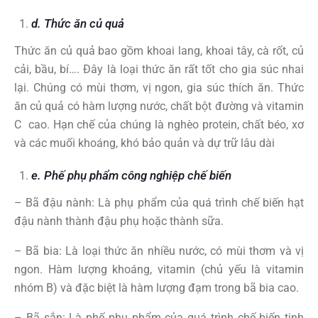
d. Thức ăn củ quả
Thức ăn củ quả bao gồm khoai lang, khoai tây, cà rốt, củ
cải, bầu, bí…. Đây là loại thức ăn rất tốt cho gia súc nhai
lại. Chúng có mùi thơm, vị ngon, gia súc thích ăn. Thức
ăn củ quả có hàm lượng nước, chất bột đường và vitamin
C cao. Hạn chế của chúng là nghèo protein, chất béo, xơ
và các muối khoáng, khó bảo quản và dự trữ lâu dài
e. Phế phụ phẩm công nghiệp chế biến
– Bã đậu nành: Là phụ phẩm của quá trình chế biến hạt
đậu nành thành đậu phụ hoặc thành sữa.
– Bã bia: Là loại thức ăn nhiều nước, có mùi thơm và vị
ngon. Hàm lượng khoáng, vitamin (chủ yếu là vitamin
nhóm B) và đặc biệt là hàm lượng đạm trong bã bia cao.
– Bã sắn: Là phế phụ phẩm của quá trình chế biến tinh