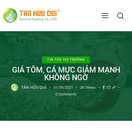
TIN TỨC THỊ TRƯỜNG
GIÁ TÔM, CÁ MỰC GIẢM MẠNH
KHÔNG NGỜ
TÂN HỮU QUÍ
01/09/2021
2K
Views
0
Comments