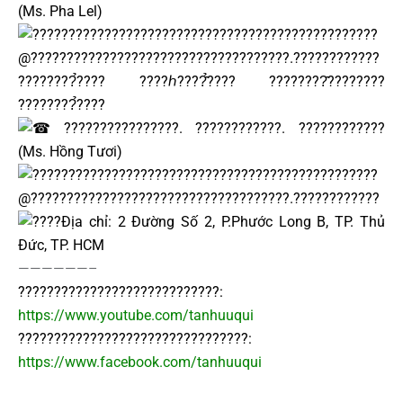
(Ms. Pha Lel)
????????????????????????????????????????????
@????????????????????????????????????.????????????
????????̉???? ????ℎ????̂̉???? ????????̂????????
????????̉????
????????????????. ????????????. ????????????
(Ms. Hồng Tươi)
????????????????????????????????????????????
@????????????????????????????????????.????????????
Địa chỉ: 2 Đường Số 2, P.Phước Long B, TP. Thủ
Đức, TP. HCM
——————–
????????????????????????????:
https://www.youtube.com/tanhuuqui
????????????????????????????????:
https://www.facebook.com/tanhuuqui