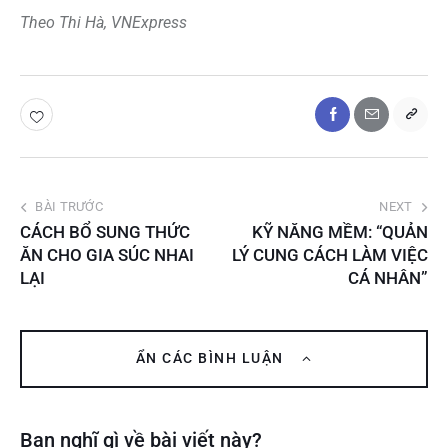
Theo Thi Hà, VNExpress
BÀI TRƯỚC
NEXT
CÁCH BỔ SUNG THỨC
KỸ NĂNG MỀM: “QUẢN
ĂN CHO GIA SÚC NHAI
LÝ CUNG CÁCH LÀM VIỆC
LẠI
CÁ NHÂN”
ẨN CÁC BÌNH LUẬN
Bạn nghĩ gì về bài viết này?