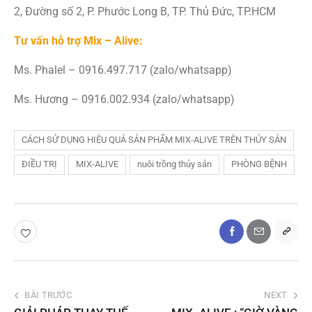
2, Đường số 2, P. Phước Long B, TP. Thủ Đức, TP.HCM
Tư vấn hỗ trợ Mix – Alive:
Ms. Phalel – 0916.497.717 (zalo/whatsapp)
Ms. Hương – 0916.002.934 (zalo/whatsapp)
CÁCH SỬ DỤNG HIỆU QUẢ SẢN PHẨM MIX-ALIVE TRÊN THỦY SẢN
ĐIỀU TRỊ
MIX-ALIVE
nuôi trồng thủy sản
PHÒNG BỆNH
BÀI TRƯỚC
NEXT