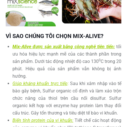
VÌ SAO CHÚNG TÔI CHỌN MIX-ALIVE?
Mix-Alive được sản xuất bằng công nghệ tiên tiến:
tối
ưu hóa hiệu lực mạnh mẽ của các thành phần trong
0
sản phẩm. Dưới tác động nhiệt độ cao 130
C trong 20
phút. Hiệu quả của sản phẩm vẫn không bị ảnh
hưởng.
Giúp kháng khuẩn trực tiếp
:
Sau khi xâm nhập vào tế
bào gây bệnh, Sulfur organic cố định và làm xáo trộn
chức năng của thiol trên cầu nối disulfur. Sulfur
organic kết hợp với enzyme hay protein làm thay đổi
cấu trúc. Gây tổn thương và tiêu diệt tế bào vi khuẩn.
Biến tính protein của vi khuẩn:
Tiết chế các hoạt động