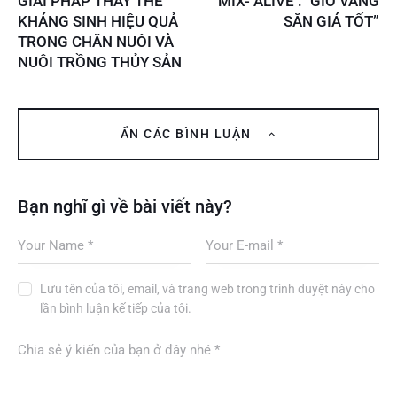
GIẢI PHÁP THAY THẾ
MIX- ALIVE : “GIỜ VÀNG
KHÁNG SINH HIỆU QUẢ
SĂN GIÁ TỐT”
TRONG CHĂN NUÔI VÀ
NUÔI TRỒNG THỦY SẢN
ẨN CÁC BÌNH LUẬN
Bạn nghĩ gì về bài viết này?
Lưu tên của tôi, email, và trang web trong trình duyệt này cho
lần bình luận kế tiếp của tôi.