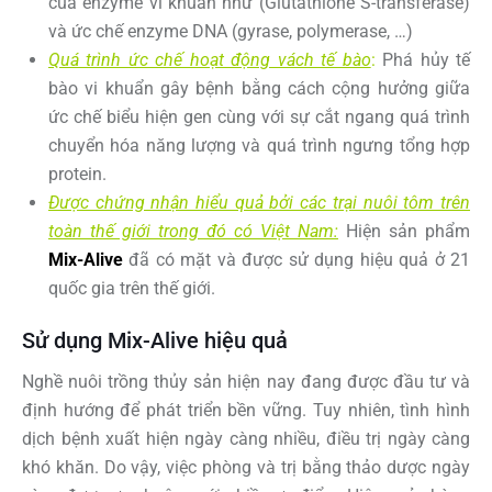
của enzyme vi khuẩn như (Glutathione S-transferase)
và ức chế enzyme DNA (gyrase, polymerase, …)
Quá trình ức chế hoạt động vách tế bào
:
Phá hủy tế
bào vi khuẩn gây bệnh bằng cách cộng hưởng giữa
ức chế biểu hiện gen cùng với sự cắt ngang quá trình
chuyển hóa năng lượng và quá trình ngưng tổng hợp
protein.
Được chứng nhận hiểu quả bởi các trại nuôi tôm trên
toàn thế giới trong đó có Việt Nam:
Hiện sản phẩm
Mix-Alive
đã có mặt và được sử dụng hiệu quả ở 21
quốc gia trên thế giới.
Sử dụng Mix-Alive hiệu quả
Nghề nuôi trồng thủy sản hiện nay đang được đầu tư và
định hướng để phát triển bền vững. Tuy nhiên, tình hình
dịch bệnh xuất hiện ngày càng nhiều, điều trị ngày càng
khó khăn. Do vậy, việc phòng và trị bằng thảo dược ngày