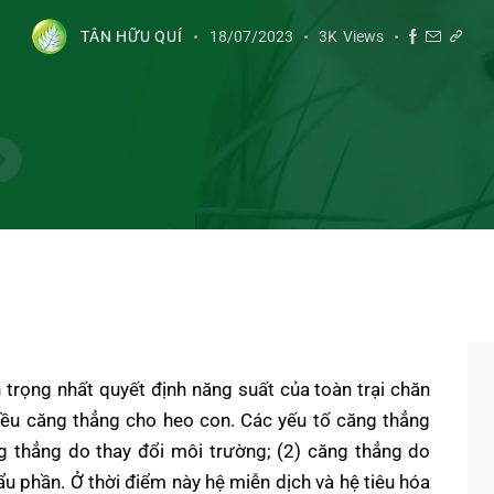
TÂN HỮU QUÍ
18/07/2023
3K
Views
 trọng nhất quyết định năng suất của toàn trại chăn
nhiều căng thẳng cho heo con. Các yếu tố căng thẳng
g thẳng do thay đổi môi trường; (2) căng thẳng do
u phần. Ở thời điểm này hệ miễn dịch và hệ tiêu hóa