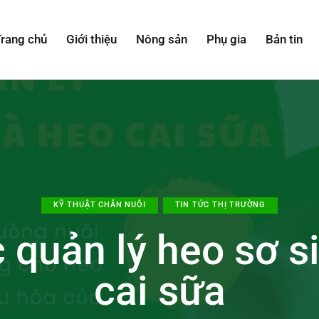
rang chủ
Giới thiệu
Nông sản
Phụ gia
Bản tin
KỸ THUẬT CHĂN NUÔI
TIN TỨC THỊ TRƯỜNG
quản lý heo sơ s
cai sữa