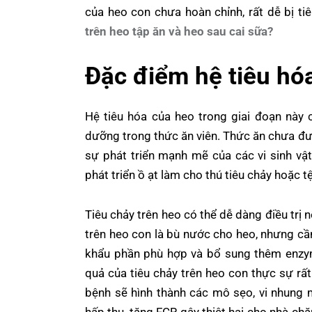
của heo con chưa hoàn chỉnh, rất dễ bị ti
trên heo tập ăn và heo sau cai sữa?
Đặc điểm hệ tiêu hó
Hệ tiêu hóa của heo trong giai đoạn này 
dưỡng trong thức ăn viên. Thức ăn chưa đượ
sự phát triển mạnh mẽ của các vi sinh vật
phát triển ồ ạt làm cho thú tiêu chảy hoặc t
Tiêu chảy trên heo có thể dễ dàng điều trị nế
trên heo con là bù nước cho heo, nhưng cầ
khẩu phần phù hợp và bổ sung thêm enzyme
quả của tiêu chảy trên heo con thực sự rất
bệnh sẽ hình thành các mô sẹo, vi nhung 
hấp thu, tăng FCR gây thiệt hại cho nhà c