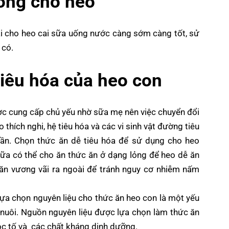
ống cho heo
hải cho heo cai sữa uống nước càng sớm càng tốt, sử
 có.
iêu hóa của heo con
ợc cung cấp chủ yếu nhờ sữa mẹ nên việc chuyển đổi
 thích nghi, hệ tiêu hóa và các vi sinh vật đường tiêu
 dần. Chọn thức ăn dễ tiêu hóa để sử dụng cho heo
 sữa có thể cho ăn thức ăn ở dạng lỏng để heo dễ ăn
ăn vương vãi ra ngoài để tránh nguy cơ nhiễm nấm
lựa chọn nguyên liệu cho thức ăn heo con là một yếu
 nuôi. Nguồn nguyên liệu được lựa chọn làm thức ăn
ộc tố và các chất kháng dinh dưỡng.