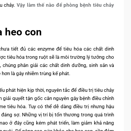
êu chảy.
Vậy làm thế nào để phòng bệnh tiêu chảy
a heo con
chưa tiết đủ các enzyme để tiêu hóa các chất dinh
c tiêu hóa trong ruột sẽ là môi trường lý tưởng cho
, chúng phân giải các chất dinh dưỡng, sinh sản và
ệ hơn là gây nhiễm trùng kế phát.
u phát hiện kịp thời, nguyên tắc để điều trị tiêu chảy
n giải quyết tận gốc căn nguyên gây bệnh điều chỉnh
 tiêu hóa. Tuy có thể dễ dàng điều trị nhưng hậu
 đáng sợ. Những vị trí bị tổn thương trong quá trình
mao ở đây cũng kém phát triển, làm giảm khả năng
hăn nuôi. Để nâng cao sức khỏe cho heo con, cần đảm