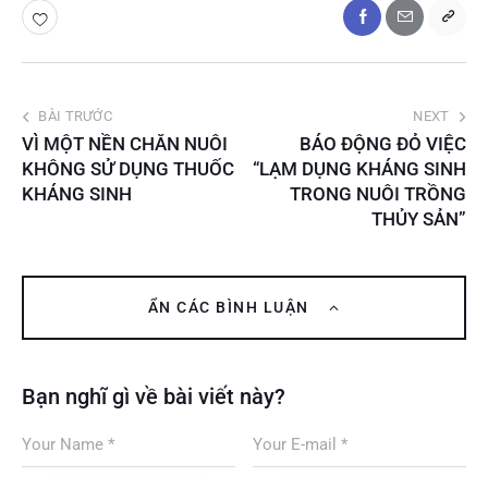
BÀI TRƯỚC
NEXT
VÌ MỘT NỀN CHĂN NUÔI
BÁO ĐỘNG ĐỎ VIỆC
KHÔNG SỬ DỤNG THUỐC
“LẠM DỤNG KHÁNG SINH
KHÁNG SINH
TRONG NUÔI TRỒNG
THỦY SẢN”
ẨN CÁC BÌNH LUẬN
Bạn nghĩ gì về bài viết này?