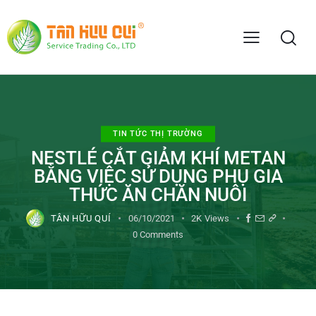
TIN TỨC THỊ TRƯỜNG
NESTLÉ CẮT GIẢM KHÍ METAN
BẰNG VIỆC SỬ DỤNG PHỤ GIA
THỨC ĂN CHĂN NUÔI
TÂN HỮU QUÍ
06/10/2021
2K
Views
0
Comments