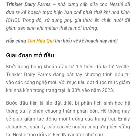
Trinkler Dairy Farms
– nhà cung cấp sữa cho Nestlé đã
đưa ra kế hoạch thực hiện hạn chế phát thải khí nhà kính
(GHG). Trong đó, sử dụng phụ gia thức ăn chăn nuôi để
giảm sản sinh khí mêtan thải ra môi trường.
Hãy cùng
Tân Hữu Quí
tìm hiểu về kế hoạch này nhé!
Giai đoạn mở đầu
Khởi động bằng khoản đầu tư 1,5 triệu đô la từ Nestlé.
Trinkler Dairy Farms đang bắt tay chương trình đầu tư
vào các công nghệ mới. Với mục tiêu đạt được mức giảm
khí nhà kính trong trang trại là 30% vào năm 2023.
Bước đầu tiên là lắp đặt thiết bị phân tích sinh học hệ
thống xử lý phân chuồng thành phân bón. Hệ thống này
sẽ giúp giảm tác động môi trường của trang trại. Emily
Johannes, quản lý cấp cao về nguồn cung ứng bền vững
tại Nestlé trao đổi với FeedNavigator như sau: