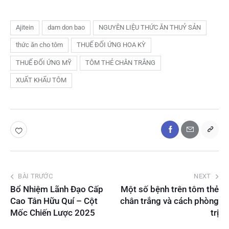
Ajitein
dam don bao
NGUYÊN LIỆU THỨC ĂN THUỶ SẢN
thức ăn cho tôm
THUẾ ĐỐI ỨNG HOA KỲ
THUẾ ĐỐI ỨNG MỸ
TÔM THẺ CHÂN TRẮNG
XUẤT KHẨU TÔM
BÀI TRƯỚC
NEXT
Bổ Nhiệm Lãnh Đạo Cấp
Một số bệnh trên tôm thẻ
Cao Tân Hữu Quí – Cột
chân trắng và cách phòng
Mốc Chiến Lược 2025
trị