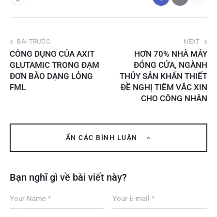
BÀI TRƯỚC
NEXT
CÔNG DỤNG CỦA AXIT
HƠN 70% NHÀ MÁY
GLUTAMIC TRONG ĐẠM
ĐÓNG CỬA, NGÀNH
ĐƠN BÀO DẠNG LỎNG
THỦY SẢN KHẨN THIẾT
FML
ĐỀ NGHỊ TIÊM VẮC XIN
CHO CÔNG NHÂN
ẨN CÁC BÌNH LUẬN
Bạn nghĩ gì về bài viết này?