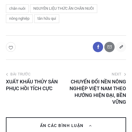
chăn nuôi
NGUYÊN LIỆU THỨC ĂN CHĂN NUÔI
nông nghiệp
tân hữu quí
BÀI TRƯỚC
NEXT
XUẤT KHẨU THỦY SẢN
CHUYỂN ĐỔI NỀN NÔNG
PHỤC HỒI TÍCH CỰC
NGHIỆP VIỆT NAM THEO
HƯỚNG HIỆN ĐẠI, BỀN
VỮNG
ẨN CÁC BÌNH LUẬN