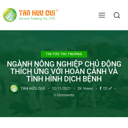
TIN TỨC THỊ TRƯỜNG
NGÀNH NÔNG NGHIỆP CHỦ ĐỘNG
THÍCH ỨNG VỚI HOÀN CẢNH VÀ
TÌNH HÌNH DỊCH BỆNH
TÂN HỮU QUÍ
12/11/2021
2K
Views
0
Comments