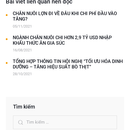
Bài viết liên quan nên đọc
CHĂN NUÔI LỢN ĐI VỀ ĐÂU KHI CHI PHÍ ĐẦU VÀO
TĂNG?
05/11/2021
NGÀNH CHĂN NUÔI CHI HƠN 2,9 TỶ USD NHẬP
KHẨU THỨC ĂN GIA SÚC
16/08/2021
TỔNG HỢP THÔNG TIN HỘI NGHỊ “TỐI ƯU HÓA DINH
DƯỠNG – TĂNG HIỆU SUẤT BÒ THỊT”
28/10/2021
Tìm kiếm