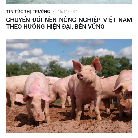
TIN TỨC THỊ TRƯỜNG
15/11/2021
CHUYỂN ĐỔI NỀN NÔNG NGHIỆP VIỆT NAM
THEO HƯỚNG HIỆN ĐẠI, BỀN VỮNG