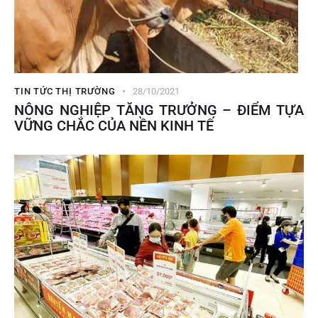
TIN TỨC THỊ TRƯỜNG
28/10/2021
NÔNG NGHIỆP TĂNG TRƯỞNG – ĐIỂM TỰA
VỮNG CHẮC CỦA NỀN KINH TẾ