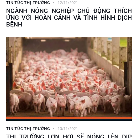
TIN TỨC THỊ TRƯỜNG
12/11/2021
NGÀNH NÔNG NGHIỆP CHỦ ĐỘNG THÍCH
ỨNG VỚI HOÀN CẢNH VÀ TÌNH HÌNH DỊCH
BỆNH
TIN TỨC THỊ TRƯỜNG
10/11/2021
THỊ TRƯỜNG LỢN HƠI SẼ NÓNG LÊN DỊP