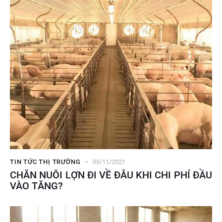
TIN TỨC THỊ TRƯỜNG
05/11/2021
CHĂN NUÔI LỢN ĐI VỀ ĐÂU KHI CHI PHÍ ĐẦU
VÀO TĂNG?