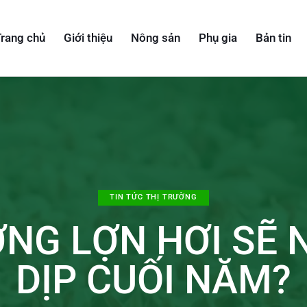
rang chủ
Giới thiệu
Nông sản
Phụ gia
Bản tin
TIN TỨC THỊ TRƯỜNG
ỜNG LỢN HƠI SẼ 
DỊP CUỐI NĂM?