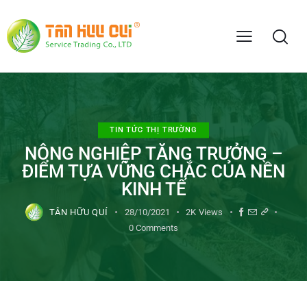
TIN TỨC THỊ TRƯỜNG
NÔNG NGHIỆP TĂNG TRƯỞNG –
ĐIỂM TỰA VỮNG CHẮC CỦA NỀN
KINH TẾ
TÂN HỮU QUÍ
28/10/2021
2K
Views
0
Comments