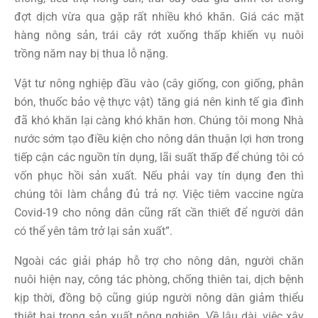
đợt dịch vừa qua gặp rất nhiều khó khăn. Giá các mặt
hàng nông sản, trái cây rớt xuống thấp khiến vụ nuôi
trồng năm nay bị thua lỗ nặng.
Vật tư nông nghiệp đầu vào (cây giống, con giống, phân
bón, thuốc bảo vệ thực vật) tăng giá nên kinh tế gia đình
đã khó khăn lại càng khó khăn hơn. Chúng tôi mong Nhà
nước sớm tạo điều kiện cho nông dân thuận lợi hơn trong
tiếp cận các nguồn tín dụng, lãi suất thấp để chúng tôi có
vốn phục hồi sản xuất. Nếu phải vay tín dụng đen thì
chúng tôi làm chẳng đủ trả nợ. Việc tiêm vaccine ngừa
Covid-19 cho nông dân cũng rất cần thiết để người dân
có thể yên tâm trở lại sản xuất”.
Ngoài các giải pháp hỗ trợ cho nông dân, người chăn
nuôi hiện nay, công tác phòng, chống thiên tai, dịch bệnh
kịp thời, đồng bộ cũng giúp người nông dân giảm thiểu
thiệt hại trong sản xuất nông nghiệp. Về lâu dài, việc xây