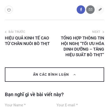
BÀI TRƯỚC
NEXT
HIỆU QUẢ KINH TẾ CAO
TỔNG HỢP THÔNG TIN
TỪ CHĂN NUÔI BÒ THỊT
HỘI NGHỊ “TỐI ƯU HÓA
DINH DƯỠNG – TĂNG
HIỆU SUẤT BÒ THỊT”
ẨN CÁC BÌNH LUẬN
Bạn nghĩ gì về bài viết này?