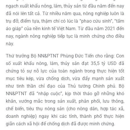
ngạch xuất khẩu nông, lâm, thủy sản từ đầu năm đến nay
đã nói lên tất cả. Từ nhiều năm qua, nông nghiệp luôn là
trụ đỡ, điểm tựa, thậm chí có lúc là “phao cứu sinh”, “tấm
áo giáp” của nền kinh tế Việt Nam. Từ đầu năm 2021 đến
nay, ngành nông nghiệp tiếp tục là minh chứng cho điều
này.
Thứ trưởng Bộ NN&PTNT Phùng Đức Tiến cho rằng: Con
số xuất khẩu nông, lâm, thủy sản đạt 35,5 tỷ USD đã
chứng tỏ sự nỗ lực của toàn ngành trong thực hiện tốt
mục tiêu kép, vừa chống dịch, vừa đẩy mạnh sản xuất
như tinh thần chỉ đạo của Thủ tướng Chính phủ. Bộ
NN&PTNT đã “nhập cuộc”, kịp thời tháo gỡ những khó
khăn, vướng mắc trong sản xuất, phân phối, lưu thông,
chế biến, tiêu thụ nông sản (cho nông dân, hợp tác xã,
doanh nghiệp) ngay khi các tỉnh, thành phố thực hiện
giãn cách xã hội để chống dịch đã được minh chứng.