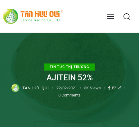
TIN TỨC THỊ TRƯỜNG
AJITEIN 52%
TÂN HỮU QUÍ
22/02/2021
3K
Views
0
Comments