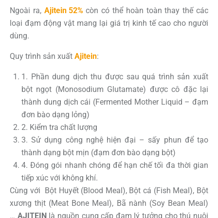
Ngoài ra,
Ajitein 52%
còn có thể hoàn toàn thay thế các
loại đạm động vật mang lại giá trị kinh tế cao cho người
dùng.
Quy trình sản xuất
Ajitein
:
1. Phần dung dịch thu được sau quá trình sản xuất
bột ngọt (Monosodium Glutamate) được cô đặc lại
thành dung dịch cái (Fermented Mother Liquid – đạm
đơn bào dạng lỏng)
2. Kiểm tra chất lượng
3. Sử dụng công nghệ hiện đại – sấy phun để tạo
thành dạng bột mịn (đạm đơn bào dạng bột)
4. Đóng gói nhanh chóng để hạn chế tối đa thời gian
tiếp xúc với không khí.
Cùng với Bột Huyết (Blood Meal), Bột cá (Fish Meal), Bột
xương thịt (Meat Bone Meal), Bã nành (Soy Bean Meal)
…
AJITEIN
là nguồn cung cấp đạm lý tưởng cho thú nuôi