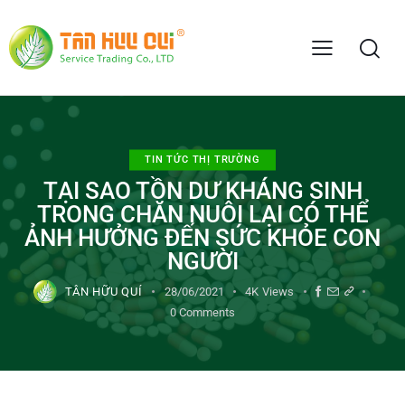
TIN TỨC THỊ TRƯỜNG
TẠI SAO TỒN DƯ KHÁNG SINH
TRONG CHĂN NUÔI LẠI CÓ THỂ
ẢNH HƯỞNG ĐẾN SỨC KHỎE CON
NGƯỜI
TÂN HỮU QUÍ
28/06/2021
4K
Views
0
Comments