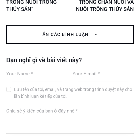
TRONG NUÔI TRỒNG
TRONG CHĂN NUÔI VÀ
THỦY SẢN”
NUÔI TRỒNG THỦY SẢN
ẨN CÁC BÌNH LUẬN
Bạn nghĩ gì về bài viết này?
Lưu tên của tôi, email, và trang web trong trình duyệt này cho
lần bình luận kế tiếp của tôi.