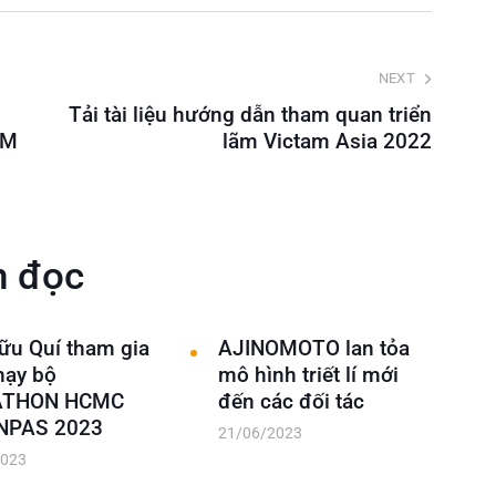
NEXT
Tải tài liệu hướng dẫn tham quan triển
AM
lãm Victam Asia 2022
n đọc
ữu Quí tham gia
AJINOMOTO lan tỏa
hạy bộ
mô hình triết lí mới
THON HCMC
đến các đối tác
NPAS 2023
21/06/2023
2023