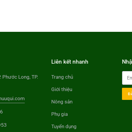
Liên kết nhanh
Nhậ
P. Phước Long, TP.
Trang chủ
Giới thiệu
Đ
huuqui.com
Nông sản
56
Phụ gia
953
Tuyển dụng