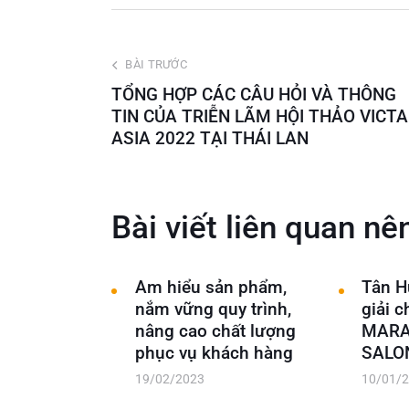
BÀI TRƯỚC
TỔNG HỢP CÁC CÂU HỎI VÀ THÔNG
TIN CỦA TRIỄN LÃM HỘI THẢO VICT
ASIA 2022 TẠI THÁI LAN
Bài viết liên quan nê
Am hiểu sản phẩm,
Tân H
nắm vững quy trình,
giải c
nâng cao chất lượng
MARA
phục vụ khách hàng
SALO
19/02/2023
10/01/