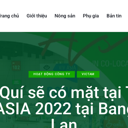
rang chủ
Giới thiệu
Nông sản
Phụ gia
Bản tin
HOẠT ĐỘNG CÔNG TY
VICTAM
Quí sẽ có mặt tại 
SIA 2022 tại Ban
Lan