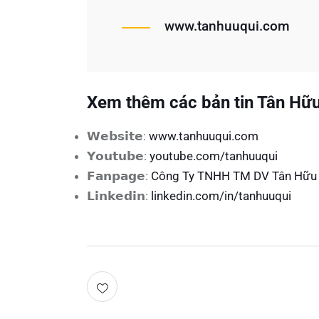
www.tanhuuqui.com
Xem thêm các bản tin Tân Hữu 
𝗪𝗲𝗯𝘀𝗶𝘁𝗲:
www.tanhuuqui.com
𝗬𝗼𝘂𝘁𝘂𝗯𝗲:
youtube.com/tanhuuqui
𝗙𝗮𝗻𝗽𝗮𝗴𝗲:
Công Ty TNHH TM DV Tân Hữu 
𝗟𝗶𝗻𝗸𝗲𝗱𝗶𝗻:
linkedin.com/in/tanhuuqui