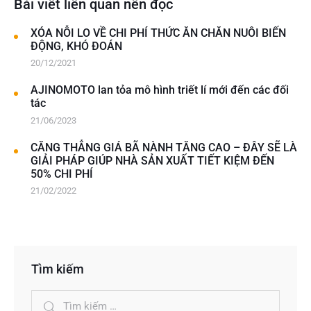
Bài viết liên quan nên đọc
XÓA NỖI LO VỀ CHI PHÍ THỨC ĂN CHĂN NUÔI BIẾN
ĐỘNG, KHÓ ĐOÁN
20/12/2021
AJINOMOTO lan tỏa mô hình triết lí mới đến các đối
tác
21/06/2023
CĂNG THẲNG GIÁ BÃ NÀNH TĂNG CAO – ĐÂY SẼ LÀ
GIẢI PHÁP GIÚP NHÀ SẢN XUẤT TIẾT KIỆM ĐẾN
50% CHI PHÍ
21/02/2022
Tìm kiếm