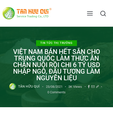
TIN TỨC THỊ TRƯỜNG
VIỆT NAM BÁN HẾT SẮN CHO
TRUNG QUỐC LÀM THỨC ĂN
CHĂN NUÔI RỒI CHI 6 TỶ USD
NHẬP NGÔ, ĐẬU TƯƠNG LÀM
NGUYÊN LIỆU
TÂN HỮU QUÍ
23/08/2021
3K
Views
0
Comments