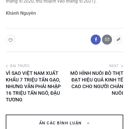
tháng 9/2020, thu hoạch vào tháng 9/2021).
Khánh Nguyên
BÀI TRƯỚC
NEXT
VÌ SAO VIỆT NAM XUẤT
MÔ HÌNH NUÔI BÒ THỊT
KHẨU 7 TRIỆU TẤN GẠO,
ĐẠT HIỆU QUẢ KINH TẾ
NHƯNG VẪN PHẢI NHẬP
CAO CHO NGƯỜI CHĂN
16 TRIỆU TẤN NGÔ, ĐẬU
NUÔI
TƯƠNG
ẨN CÁC BÌNH LUẬN