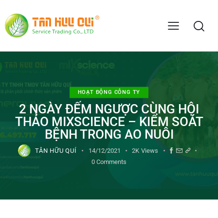
HOẠT ĐỘNG CÔNG TY
2 NGÀY ĐẾM NGƯỢC CÙNG HỘI
THẢO MIXSCIENCE – KIỂM SOÁT
BỆNH TRONG AO NUÔI
TÂN HỮU QUÍ
14/12/2021
2K
Views
0
Comments