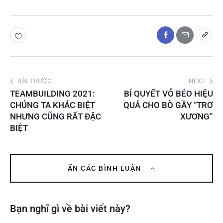
BÀI TRƯỚC
NEXT
TEAMBUILDING 2021:
BÍ QUYẾT VỖ BÉO HIỆU
CHÚNG TA KHÁC BIỆT
QUẢ CHO BÒ GẦY “TRƠ
NHƯNG CŨNG RẤT ĐẶC
XƯƠNG”
BIỆT
ẨN CÁC BÌNH LUẬN
Bạn nghĩ gì về bài viết này?