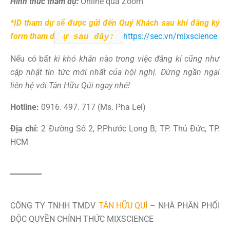
Hình thức tham dự:
Online qua Zoom
*ID tham dự sẽ được gửi đến Quý Khách sau khi đăng ký
form tham d
https://sec.vn/mixscience
ự sau đây:
Nếu có bấ
t kì khó khăn nào trong việc đăng kí cũng như
cập nhật tin tức mới nhất của hội nghị. Đừng ngần ngại
liên hệ với Tân Hữu Qúi ngay nhé!
Hotline:
0916. 497. 717 (Ms. Pha Lel)
Địa chỉ:
2 Đường Số 2, P.Phước Long B, TP. Thủ Đức, TP.
HCM
CÔNG TY TNHH TMDV
TÂN HỮU QUÍ
– NHÀ PHÂN PHỐI
ĐỘC QUYỀN CHÍNH THỨC MIXSCIENCE