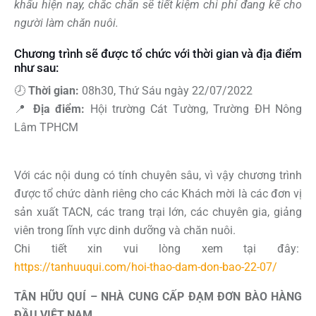
khẩu hiện nay, chắc chắn sẽ tiết kiệm chi phí đang kể cho
người làm chăn nuôi.
Chương trình sẽ được tổ chức với thời gian và địa điểm
như sau:
🕗
Thời gian:
08h30, Thứ Sáu ngày 22/07/2022
📍
Địa điểm:
Hội trường Cát Tường, Trường ĐH Nông
Lâm TPHCM
Với các nội dung có tính chuyên sâu, vì vậy chương trình
được tổ chức dành riêng cho các Khách mời là các đơn vị
sản xuất TACN, các trang trại lớn, các chuyên gia, giảng
viên trong lĩnh vực dinh dưỡng và chăn nuôi.
Chi tiết xin vui lòng xem tại đây:
https://tanhuuqui.com/hoi-thao-dam-don-bao-22-07/
TÂN HỮU QUÍ – NHÀ CUNG CẤP ĐẠM ĐƠN BÀO HÀNG
ĐẦU VIỆT NAM