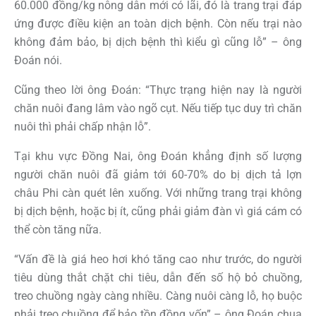
60.000 đồng/kg nông dân mới có lãi, đó là trang trại đáp
ứng được điều kiện an toàn dịch bệnh. Còn nếu trại nào
không đảm bảo, bị dịch bệnh thì kiểu gì cũng lỗ” – ông
Đoán nói.
Cũng theo lời ông Đoán: “Thực trạng hiện nay là người
chăn nuôi đang lâm vào ngõ cụt. Nếu tiếp tục duy trì chăn
nuôi thì phải chấp nhận lỗ”.
Tại khu vực Đồng Nai, ông Đoán khẳng định số lượng
người chăn nuôi đã giảm tới 60-70% do bị dịch tả lợn
châu Phi càn quét lên xuống. Với những trang trại không
bị dịch bệnh, hoặc bị ít, cũng phải giảm đàn vì giá cám có
thể còn tăng nữa.
“Vấn đề là giá heo hơi khó tăng cao như trước, do người
tiêu dùng thắt chặt chi tiêu, dẫn đến số hộ bỏ chuồng,
treo chuồng ngày càng nhiều. Càng nuôi càng lỗ, họ buộc
phải treo chuồng để bảo tồn đồng vốn” – ông Đoán chua