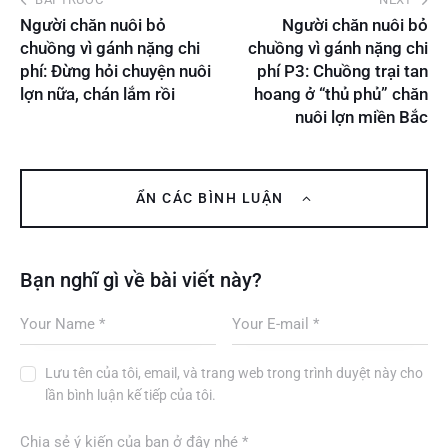
Người chăn nuôi bỏ
Người chăn nuôi bỏ
chuồng vì gánh nặng chi
chuồng vì gánh nặng chi
phí: Đừng hỏi chuyện nuôi
phí P3: Chuồng trại tan
lợn nữa, chán lắm rồi
hoang ở “thủ phủ” chăn
nuôi lợn miền Bắc
ẨN CÁC BÌNH LUẬN
Bạn nghĩ gì về bài viết này?
Lưu tên của tôi, email, và trang web trong trình duyệt này cho
lần bình luận kế tiếp của tôi.