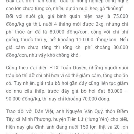
Đắk Lắk đón “làn sóng” đầu tư nông nghiệp công nghệ
cao lớn chưa từng có, nhiều dự án nuôi heo, gà “khủng”
Đối với nuôi gà, giá bình quân hiện nay là 75.000
đồng/kg gà thịt, nuôi 4 tháng mới được 2kg, nhưng chi
phí thức ăn đã là 80.000 đồng/con, cộng với chi phí
giống, thuốc thú y, hết khoảng 110.000 đồng/con. Nếu
giá cám chưa tăng thì tổng chi phí khoảng 80.000
đồng/con, như vậy khó chồng khó.
Cũng theo đại diện HTX Toản Duyên, những người nuôi
trâu bò thì đỡ chi phí hơn vì có thể giảm cám, tăng cho ăn
cỏ. Tuy nhiên, giá trâu bò hơi gần đây cũng liên tục giảm
do nhu cầu thấp, trước đây giá bò hơi đạt 80.000 –
90.000 đồng/kg, thì nay chỉ khoảng 70.000 đồng.
Trao đổi với Dân Việt, anh Nguyễn Văn Quý, thôn Điềm
Tây, xã Minh Phượng, huyện Tiên Lữ (Hưng Yên) cho biết,
hiện nay gia đình anh đang nuôi 150 lợn thịt và 20 lợn