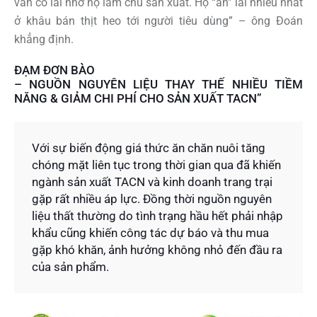
vẫn có lãi nhờ họ làm chủ sản xuất. Họ “ăn” lãi nhiều nhất
ở khâu bán thịt heo tới người tiêu dùng” – ông Đoán
khẳng định.
ĐẠM ĐƠN BÀO
– NGUỒN NGUYÊN LIỆU THAY THẾ NHIỀU TIỀM
NĂNG & GIẢM CHI PHÍ CHO SẢN XUẤT TACN”
Với sự biến động giá thức ăn chăn nuôi tăng
chóng mặt liên tục trong thời gian qua đã khiến
ngành sản xuất TACN và kinh doanh trang trại
gặp rất nhiều áp lực. Đồng thời nguồn nguyên
liệu thất thường do tình trạng hầu hết phải nhập
khẩu cũng khiến công tác dự báo và thu mua
gặp khó khăn, ảnh hưởng không nhỏ đến đầu ra
của sản phẩm.