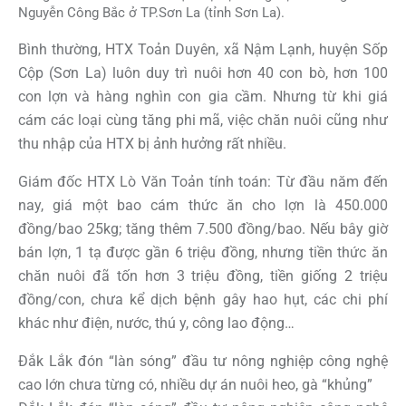
Nguyễn Công Bắc ở TP.Sơn La (tỉnh Sơn La).
Bình thường, HTX Toản Duyên, xã Nậm Lạnh, huyện Sốp
Cộp (Sơn La) luôn duy trì nuôi hơn 40 con bò, hơn 100
con lợn và hàng nghìn con gia cầm. Nhưng từ khi giá
cám các loại cùng tăng phi mã, việc chăn nuôi cũng như
thu nhập của HTX bị ảnh hưởng rất nhiều.
Giám đốc HTX Lò Văn Toản tính toán: Từ đầu năm đến
nay, giá một bao cám thức ăn cho lợn là 450.000
đồng/bao 25kg; tăng thêm 7.500 đồng/bao. Nếu bây giờ
bán lợn, 1 tạ được gần 6 triệu đồng, nhưng tiền thức ăn
chăn nuôi đã tốn hơn 3 triệu đồng, tiền giống 2 triệu
đồng/con, chưa kể dịch bệnh gây hao hụt, các chi phí
khác như điện, nước, thú y, công lao động…
Đắk Lắk đón “làn sóng” đầu tư nông nghiệp công nghệ
cao lớn chưa từng có, nhiều dự án nuôi heo, gà “khủng”