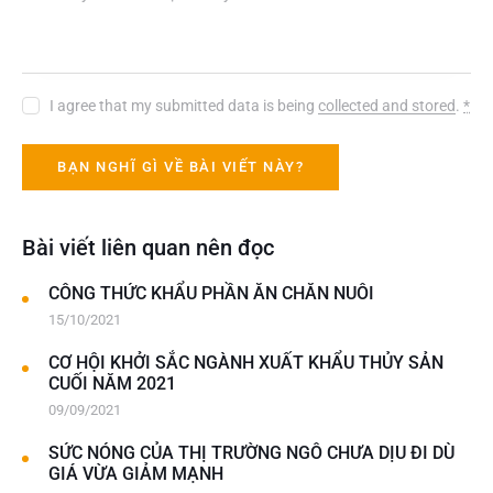
I agree that my submitted data is being
collected and stored
.
*
Bài viết liên quan nên đọc
CÔNG THỨC KHẨU PHẦN ĂN CHĂN NUÔI
15/10/2021
CƠ HỘI KHỞI SẮC NGÀNH XUẤT KHẨU THỦY SẢN
CUỐI NĂM 2021
09/09/2021
SỨC NÓNG CỦA THỊ TRƯỜNG NGÔ CHƯA DỊU ĐI DÙ
GIÁ VỪA GIẢM MẠNH