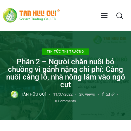
TIN TỨC THỊ TRƯỜNG
Phần 2 – Người chăn nuôi bỏ
chuồng vì gánh nặng chi phí: Càng
nuôi càng lỗ, nhà nông lâm vào ngõ
cụt
TÂN HỮU QUÍ
11/07/2022
2K
Views
0
Comments