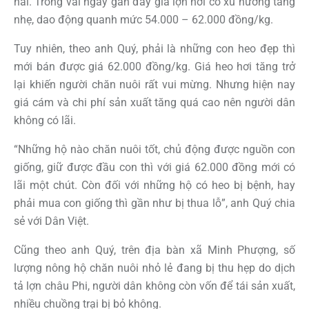
nái. Trong vài ngày gần đây giá lợn hơi có xu hướng tăng
nhẹ, dao động quanh mức 54.000 – 62.000 đồng/kg.
Tuy nhiên, theo anh Quý, phải là những con heo đẹp thì
mới bán được giá 62.000 đồng/kg. Giá heo hơi tăng trở
lại khiến người chăn nuôi rất vui mừng. Nhưng hiện nay
giá cám và chi phí sản xuất tăng quá cao nên người dân
không có lãi.
“Những hộ nào chăn nuôi tốt, chủ động được nguồn con
giống, giữ được đầu con thì với giá 62.000 đồng mới có
lãi một chút. Còn đối với những hộ có heo bị bệnh, hay
phải mua con giống thì gần như bị thua lỗ”, anh Quý chia
sẻ với Dân Việt.
Cũng theo anh Quý, trên địa bàn xã Minh Phượng, số
lượng nông hộ chăn nuôi nhỏ lẻ đang bị thu hẹp do dịch
tả lợn châu Phi, người dân không còn vốn để tái sản xuất,
nhiều chuồng trại bị bỏ không.