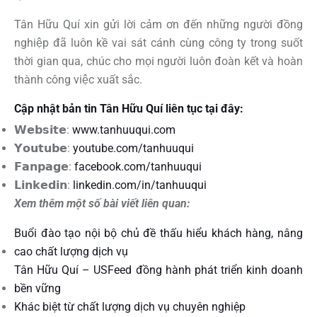
Tân Hữu Quí xin gửi lời cảm ơn đến những người đồng
nghiệp đã luôn kề vai sát cánh cùng công ty trong suốt
thời gian qua, chúc cho mọi người luôn đoàn kết và hoàn
thành công việc xuất sắc.
Cập nhật bản tin Tân Hữu Quí liên tục tại đây:
𝗪𝗲𝗯𝘀𝗶𝘁𝗲:
www.tanhuuqui.com
𝗬𝗼𝘂𝘁𝘂𝗯𝗲:
youtube.com/tanhuuqui
𝗙𝗮𝗻𝗽𝗮𝗴𝗲:
facebook.com/tanhuuqui
𝗟𝗶𝗻𝗸𝗲𝗱𝗶𝗻:
linkedin.com/in/tanhuuqui
Xem thêm một số bài viết liên quan:
Buổi đào tạo nội bộ chủ đề thấu hiểu khách hàng, nâng
cao chất lượng dịch vụ
Tân Hữu Quí – USFeed đồng hành phát triển kinh doanh
bền vững
Khác biệt từ chất lượng dịch vụ chuyên nghiệp