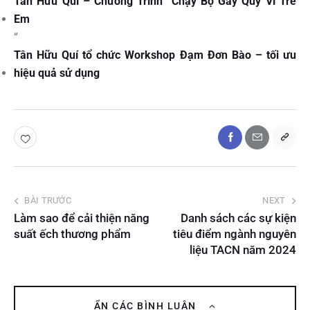
Tân Hữu Quí – Chương Trình “Chạy Bộ Gây Quỹ Vì Trẻ
Em
“
Tân Hữu Quí tổ chức Workshop Đạm Đơn Bào – tối ưu
hiệu quả sử dụng
BÀI TRƯỚC
NEXT
Làm sao để cải thiện năng
Danh sách các sự kiện
suất ếch thương phẩm
tiêu điểm ngành nguyên
liệu TACN năm 2024
ẨN CÁC BÌNH LUẬN