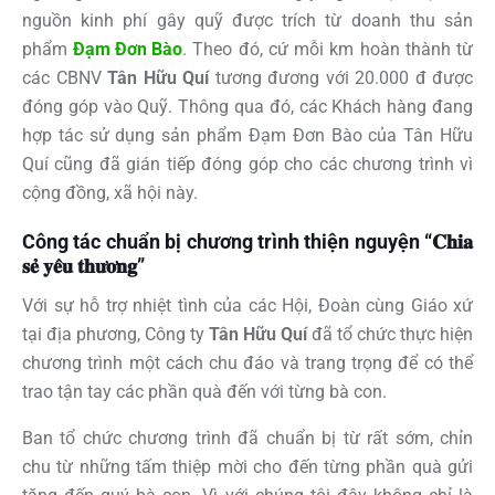
nguồn kinh phí gây quỹ được trích từ doanh thu sản
phẩm
Đạm Đơn Bào
. Theo đó, cứ mỗi km hoàn thành từ
các CBNV
Tân Hữu Quí
tương đương với 20.000 đ được
đóng góp vào Quỹ.
Thông qua đó, các Khách hàng đang
hợp tác sử dụng sản phẩm Đạm Đơn Bào của Tân Hữu
Quí cũng đã gián tiếp đóng góp cho các chương trình vì
cộng đồng, xã hội này.
Công tác chuẩn bị chương trình thiện nguyện “𝐂𝐡𝐢𝐚
𝐬𝐞̉ 𝐲𝐞̂𝐮 𝐭𝐡𝐮̛𝐨̛𝐧𝐠”
Với sự hỗ trợ nhiệt tình của các Hội, Đoàn cùng Giáo xứ
tại địa phương, Công ty
Tân Hữu Quí
đã tổ chức thực hiện
chương trình một cách chu đáo và trang trọng để có thể
trao tận tay các phần quà đến với từng bà con.
Ban tổ chức chương trình đã chuẩn bị từ rất sớm, chỉn
chu từ những tấm thiệp mời cho đến từng phần quà gửi