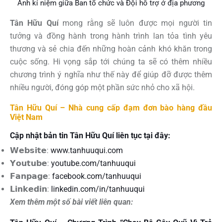
Ảnh kỉ niệm giữa Ban tổ chức và Đội hỗ trợ ở địa phương
Tân Hữu Quí
mong rằng sẽ luôn được mọi người tin
tưởng và đồng hành trong hành trình lan tỏa tình yêu
thương và sẻ chia đến những hoàn cảnh khó khăn trong
cuộc sống. Hi vọng sắp tới chúng ta sẽ có thêm nhiều
chương trình ý nghĩa như thế này để giúp đỡ được thêm
nhiều người, đóng góp một phần sức nhỏ cho xã hội.
Tân Hữu Quí – Nhà cung cấp đạm đơn bào hàng đầu
Việt Nam
Cập nhật bản tin Tân Hữu Quí liên tục tại đây:
𝗪𝗲𝗯𝘀𝗶𝘁𝗲:
www.tanhuuqui.com
𝗬𝗼𝘂𝘁𝘂𝗯𝗲:
youtube.com/tanhuuqui
𝗙𝗮𝗻𝗽𝗮𝗴𝗲:
facebook.com/tanhuuqui
𝗟𝗶𝗻𝗸𝗲𝗱𝗶𝗻:
linkedin.com/in/tanhuuqui
Xem thêm một số bài viết liên quan: